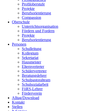
Profiloberstufe
Projekte
Berufsorientierung
Compassion
Oberschule
Unterrichtsorganisation
Fördern und Fordern
Projekte
Berufsorientierung
Personen
Schulleitung
Kollegium
Sekretariat
Hausmeister
Elternvertreter
Schülervertreter
Beratungslehrer
Schulpastoralteam
Schulsozialarbeit
FöRS-Lehrer
Förderverein
Alltag/Download
Kontakt
Stellen