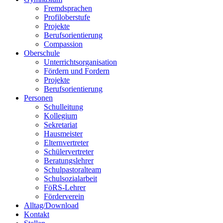
Fremdsprachen
Profiloberstufe
Projekte
Berufsorientierung
Compassion
Oberschule
Unterrichtsorganisation
Fördern und Fordern
Projekte
Berufsorientierung
Personen
Schulleitung
Kollegium
Sekretariat
Hausmeister
Elternvertreter
Schülervertreter
Beratungslehrer
Schulpastoralteam
Schulsozialarbeit
FöRS-Lehrer
Förderverein
Alltag/Download
Kontakt