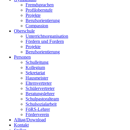
Fremdsprachen
Profiloberstufe
Projekte
Berufsorientierung
Compassion
Oberschule
Unterrichtsorganisation
Fördern und Fordern
Projekte
Berufsorientierung
Personen
Schulleitung
Kollegium
Sekretariat
Hausmeister
Elternvertreter
Schülervertreter
Beratungslehrer
Schulpastoralteam
Schulsozialarbeit
FöRS-Lehrer
Förderverein
Alltag/Download
Kontakt