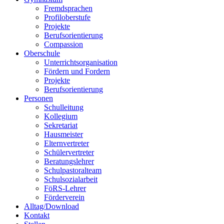
Fremdsprachen
Profiloberstufe
Projekte
Berufsorientierung
Compassion
Oberschule
Unterrichtsorganisation
Fördern und Fordern
Projekte
Berufsorientierung
Personen
Schulleitung
Kollegium
Sekretariat
Hausmeister
Elternvertreter
Schülervertreter
Beratungslehrer
Schulpastoralteam
Schulsozialarbeit
FöRS-Lehrer
Förderverein
Alltag/Download
Kontakt