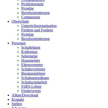
Profiloberstufe
Projekte
Berufsorientierung
Compassion
Oberschule
Unterrichtsorganisation
Fördern und Fordern
Projekte
Berufsorientierung
Personen
Schulleitung
Kollegium
Sekretariat
Hausmeister
Elternvertreter
Schülervertreter
Beratungslehrer
Schulpastoralteam
Schulsozialarbeit
FöRS-Lehrer
Förderverein
Alltag/Download
Kontakt
Stellen