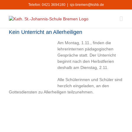
Zum
Telefon: 0421 3694180
|
sjs-bremen@kshb.de
Inhalt
springen
Kein Unterricht an Allerheiligen
Am Montag, 1.11., finden die
lehrerinternen pädagogischen
Gespräche statt. Der Unterricht
beginnt nach den Herbstferien
deshalb am Dienstag, 2.11.
Alle Schülerinnen und Schüler sind
herzlich eingeladen, an den
Gottesdiensten zu Allerheiligen teilzunehmen.