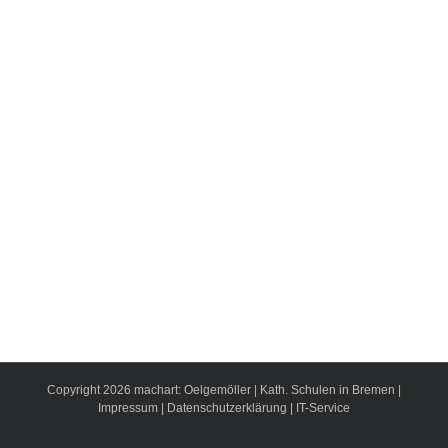
Copyright
2026
machart: Oelgemöller
|
Kath. Schulen in Bremen
|
Impressum
|
Datenschutzerklärung
|
IT-Service