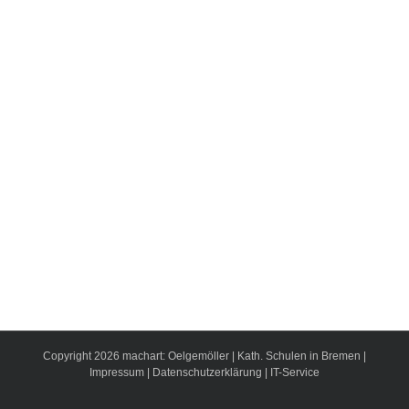
Copyright
2026
machart: Oelgemöller
|
Kath. Schulen in Bremen
|
Impressum
|
Datenschutzerklärung
|
IT-Service