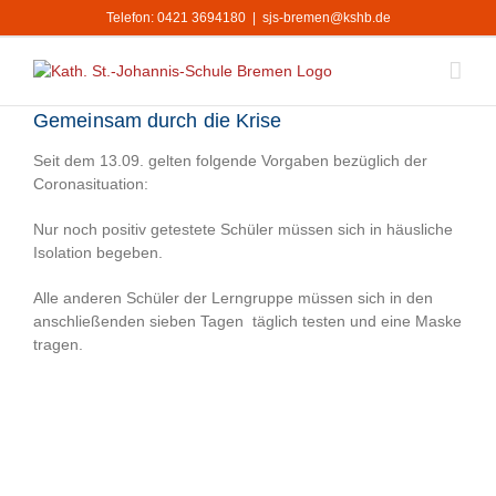
Zum
Telefon: 0421 3694180
|
sjs-bremen@kshb.de
Inhalt
springen
Gemeinsam durch die Krise
Seit dem 13.09. gelten folgende Vorgaben bezüglich der
Coronasituation:
Nur noch positiv getestete Schüler müssen sich in häusliche
Isolation begeben.
Alle anderen Schüler der Lerngruppe müssen sich in den
anschließenden sieben Tagen täglich testen und eine Maske
tragen.