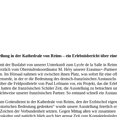
tellung in der Kathedrale von Reims – ein Erlebnisbericht über ei
 der Busfahrt von unserer Unterkunft zum Lycée de la Salle in Reim
 herzlich vom Oberstufenkoordinator M. Héry unserer Erasmus+-Partner
en. Im Hörsaal nahmen wir zwischen ihnen Platz, was sofort für eine of
ensrede, in der er die Bedeutung des deutsch-französischen Austauschs
ber die Feldpostbriefe von Paul Lefmann vor, ein Projekt, das die Erl
atten die französischen Schüler Zeit, die Ausstellung zu betrachten un
chtweise unserer französischen Partner. So entstand schnell ein Austa
ottesdienst in der Kathedrale von Reims, den der Erzbischof eigens f
historischen Bedeutung gedenken“ wurde unsere Ausstellung feierlich er
 Zeichen der Verbundenheit setzten. Gegen Mittag aßen wir zusammen 
 Esskultur und natürlich blieb auch hier genug Zeit zum Kontakteknüp