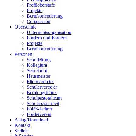
Profiloberstufe
Projekte
Berufsorientierung
Compassion
Oberschule
Unterrichtsorganisation
Fördern und Fordern
Projekte
Berufsorientierung
Personen
Schulleitung
Kollegium
Sekretariat
Hausmeister
Elternvertreter
Schülervertreter
Beratungslehrer
Schulpastoralteam
Schulsozialarbeit
FöRS-Lehrer
Förderverein
Alltag/Download
Kontakt
Stellen