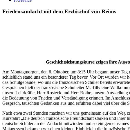
It-Service
Friedensandacht mit dem Erzbischof von Reims
Geschichtsleistungskurse zeigen ihre Auss
Am Montagmorgen, den 6. Oktober, um 8:15 Uhr begann unser Tag mit
schließlich stand uns ein besonderer Tag bevor. Vor Ort wurden wir
das Schulgebäude, wo uns die französischen Schüler bereits erwartet
Gesprächen hielt der französische Schulleiter M. Tilly eine Willkomm
unsere Lehrkräfte, Herr Rosteck und Herr Rothe, unsere Ausstellung ü
die Bedeutung von Frieden und Verständigung erinnert. Im Anschluss h
Gespräch, tauschten Gedanken aus und erfuhren dabei viel über die Si
Nach etwa zwei Stunden machten wir uns gemeinsam auf den Weg zum G
Kursfahrt „Die deutsch-französische Freundschaft stärken und ihrer 
deutsche Schüler an der Andacht mitwirkten und so ein gemeinsames
Mittagessen bekamen wir einen kleinen Einblick in die französische