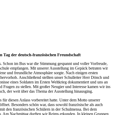
nen Tag der deutsch-französischen Freundschaft
s. Schon im Bus war die Stimmung gespannt und voller Vorfreude,
schule empfangen. Mit unserer Ausstellung im Gepäck betraten wir
fene und freundliche Atmosphäre sorgte. Nach einigen ersten
 hervorhob. Anschließend stellten unser Schulleiter Herr Dönch und
ebnisse eines Soldaten im Ersten Weltkrieg dokumentiert und uns an
d Fragen zu stellen. Mit großer Neugier und Interesse kamen wir ins
usch, der weit über das Thema der Ausstellung hinausging.
ür diesen Anlass vorbereitet hatte. Unter dem Motto unserer
öffnet. Besonders schön war, dass sowohl französische als auch
mit den französischen Schülern in der Schulmensa. Bei dem
fen. Am Nachmittag durften wir Reims erkunden. In kleinen Gruppen