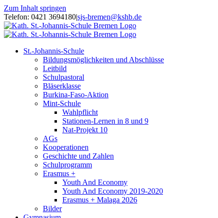
Zum Inhalt springen
Telefon: 0421 3694180
|
sjs-bremen@kshb.de
St.-Johannis-Schule
Bildungsmöglichkeiten und Abschlüsse
Leitbild
Schulpastoral
Bläserklasse
Burkina-Faso-Aktion
Mint-Schule
Wahlpflicht
Stationen-Lernen in 8 und 9
Nat-Projekt 10
AGs
Kooperationen
Geschichte und Zahlen
Schulprogramm
Erasmus +
Youth And Economy
Youth And Economy 2019-2020
Erasmus + Malaga 2026
Bilder
Gymnasium