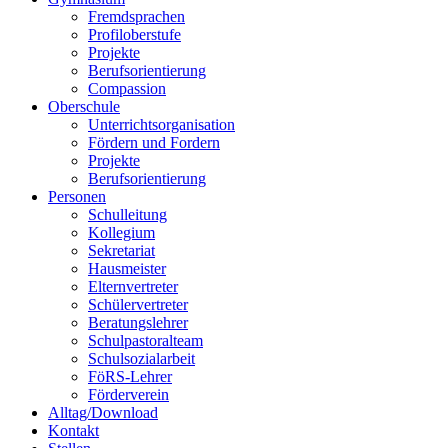
Fremdsprachen
Profiloberstufe
Projekte
Berufsorientierung
Compassion
Oberschule
Unterrichtsorganisation
Fördern und Fordern
Projekte
Berufsorientierung
Personen
Schulleitung
Kollegium
Sekretariat
Hausmeister
Elternvertreter
Schülervertreter
Beratungslehrer
Schulpastoralteam
Schulsozialarbeit
FöRS-Lehrer
Förderverein
Alltag/Download
Kontakt