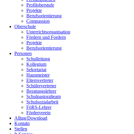
Profiloberstufe
Projekte
Berufsorientierung
Compassion
Oberschule
Unterrichtsorganisation
Fördern und Fordern
Projekte
Berufsorientierung
Personen
Schulleitung
Kollegium
Sekretariat
Hausmeister
Elternvertreter
Schülervertreter
Beratungslehrer
Schulpastoralteam
Schulsozialarbeit
FöRS-Lehrer
Förderverein
Alltag/Download
Kontakt
Stellen