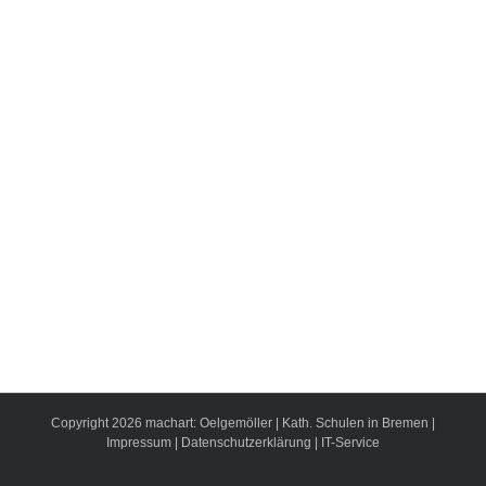
Copyright
2026
machart: Oelgemöller
|
Kath. Schulen in Bremen
|
Impressum
|
Datenschutzerklärung
|
IT-Service