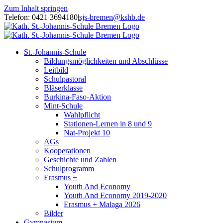
Zum Inhalt springen
Telefon: 0421 3694180
|
sjs-bremen@kshb.de
St.-Johannis-Schule
Bildungsmöglichkeiten und Abschlüsse
Leitbild
Schulpastoral
Bläserklasse
Burkina-Faso-Aktion
Mint-Schule
Wahlpflicht
Stationen-Lernen in 8 und 9
Nat-Projekt 10
AGs
Kooperationen
Geschichte und Zahlen
Schulprogramm
Erasmus +
Youth And Economy
Youth And Economy 2019-2020
Erasmus + Malaga 2026
Bilder
Gymnasium