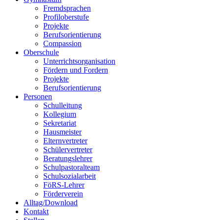
Fremdsprachen
Profiloberstufe
Projekte
Berufsorientierung
Compassion
Oberschule
Unterrichtsorganisation
Fördern und Fordern
Projekte
Berufsorientierung
Personen
Schulleitung
Kollegium
Sekretariat
Hausmeister
Elternvertreter
Schülervertreter
Beratungslehrer
Schulpastoralteam
Schulsozialarbeit
FöRS-Lehrer
Förderverein
Alltag/Download
Kontakt